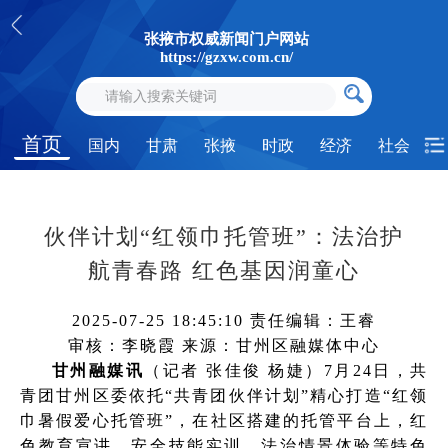
张掖市权威新闻门户网站
https://gzxw.com.cn/
首页
国内
甘肃
张掖
时政
经济
社会
伙伴计划“红领巾托管班”：法治护
航青春路 红色基因润童心
2025-07-25 18:45:10
责任编辑：王睿
审核：李晓霞
来源：甘州区融媒体中心
甘州融媒讯
（记者 张佳俊 杨婕）7月24日，共
青团甘州区委依托“共青团伙伴计划”精心打造“红领
巾暑假爱心托管班”，在社区搭建的托管平台上，红
色教育宣讲、安全技能实训、法治情景体验等特色