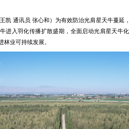
 王凯 通讯员 张心和）为有效防治光肩星天牛蔓
牛进入羽化传播扩散盛期，全面启动光肩星天牛
进林业可持续发展。