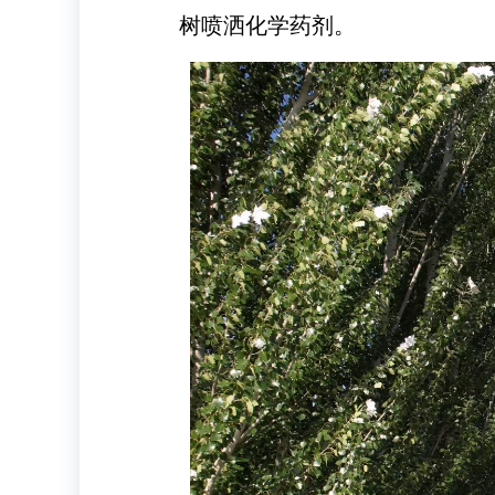
树喷洒化学药剂。