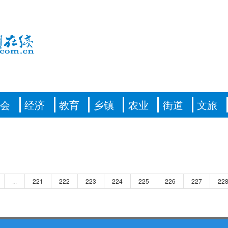
社会
经济
教育
乡镇
农业
街道
文旅
...
221
222
223
224
225
226
227
22