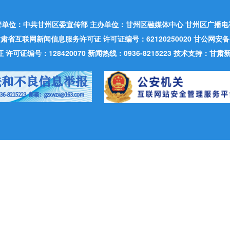
管单位：中共甘州区委宣传部 主办单位：甘州区融媒体中心 甘州区广播电
肃省互联网新闻信息服务许可证 许可证编号：62120250020 甘公网安备：620
可证编号：128420070 新闻热线：0936-8215223 技术支持：