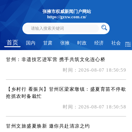
张掖市权威新闻门户网站
https://gzxw.com.cn/
首页
国内
甘肃
张掖
时政
经济
社会
甘州：非遗技艺进军营 携手共筑文化连心桥
时间：2026-08-07 18:50:59
【乡村行 看振兴】甘州区梁家墩镇：盛夏育苗不停歇
抢抓农时备栽忙
时间：2026-08-07 18:50:58
甘州文旅盛夏焕新 邀你共赴清凉之约