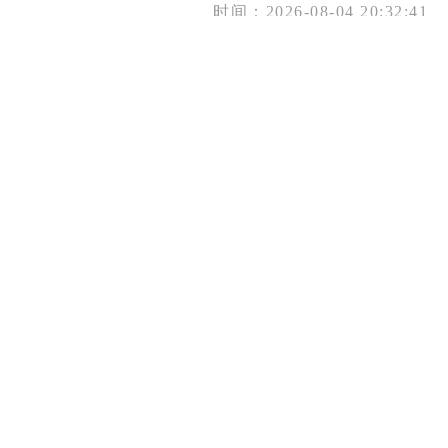
时间：2026-08-04 20:32:41
甘州：民生向暖 幸福满格
时间：2026-08-04 20:32:41
甘州：良种亮剑启新程 共赢产业新未来
时间：2026-08-04 20:32:40
别跑远了！甘州这些藏在村里的游玩地在暑期火出圈
时间：2026-08-04 20:32:40
清廉甘州建设持续发力 廉洁清风直抵基层末梢
时间：2026-08-03 18:45:57