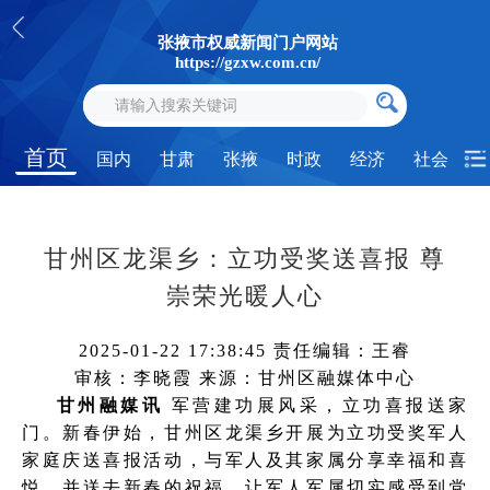
张掖市权威新闻门户网站
https://gzxw.com.cn/
首页
国内
甘肃
张掖
时政
经济
社会
甘州区龙渠乡：立功受奖送喜报 尊
崇荣光暖人心
2025-01-22 17:38:45
责任编辑：王睿
审核：李晓霞
来源：甘州区融媒体中心
甘州融媒讯
军营建功展风采，立功喜报送家
门。新春伊始，甘州区龙渠乡开展为立功受奖军人
家庭庆送喜报活动，与军人及其家属分享幸福和喜
悦，并送去新春的祝福，让军人军属切实感受到党