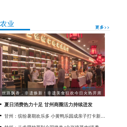
农业
更多>>
丝路飘香，非遗焕新！非遗美食狂欢今日火热开席
夏日消费热力十足 甘州商圈活力持续迸发
甘州：缤纷暑期欢乐多 小黄鸭乐园成亲子打卡新热
点