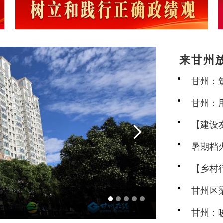
来甘州
务守护
甘州：
甘州：
【建设

地点亮幸
暑期档
河西“峡
【乡村
兴新图
甘州区
建之美
甘州：