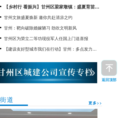
【乡村行 看振兴】甘州区梁家墩镇：盛夏育苗不
停歇 抢抓农时备栽忙
甘州文旅盛夏焕新 邀你共赴清凉之约
甘州：靶向破除婚嫁陋习 劲吹文明新风
甘州区为荣立二等功现役军人任国上门送喜报
【建设友好型城市我们在行动】甘州：多点发力暖
童心 为孩子打造更友好的成长天地
返回顶部
街道
更多>>