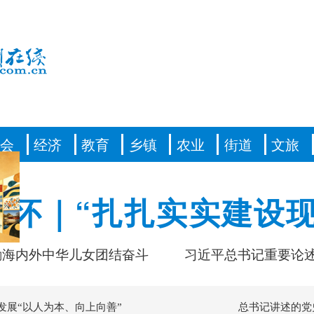
社会
经济
教育
乡镇
农业
街道
文旅
情怀｜“扎扎实实建设现
中华儿女团结奋斗
习近平总书记重要论述凝聚共
发展“以人为本、向上向善”
总书记讲述的党