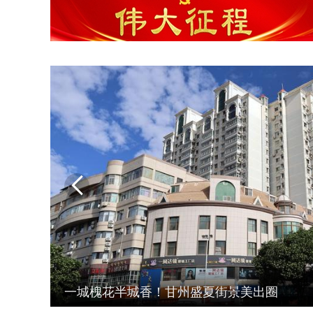
建设友好型城市我们在行动

云映木塔 韵满甘州 夏日甘州木塔尽显千年古