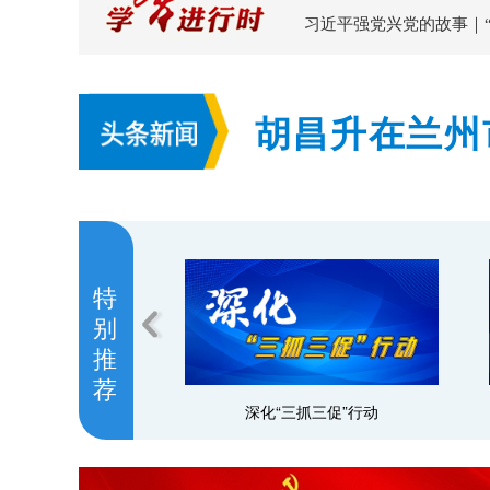
习近平强党兴党的故事｜
胡昌升在兰州
持续加大风险
特
别
推
荐
深化“三抓三促”行动