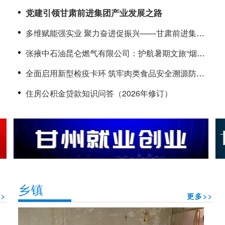
筑牢存款保险民生防线
党建引领甘肃前进集团产业发展之路
多维赋能强实业 聚力奋进促振兴——甘肃前进集团
高质量发展综述
张掖中石油昆仑燃气有限公司：护航暑期文旅“烟火
气” 上门“体检”守牢用气安全线
全面启用新型检疫卡环 筑牢肉类食品安全溯源防线
——甘肃黑河绿源肉业生猪产品实现全程数字化溯
住房公积金贷款知识问答（2026年修订）
源
乡镇
>
更多>>