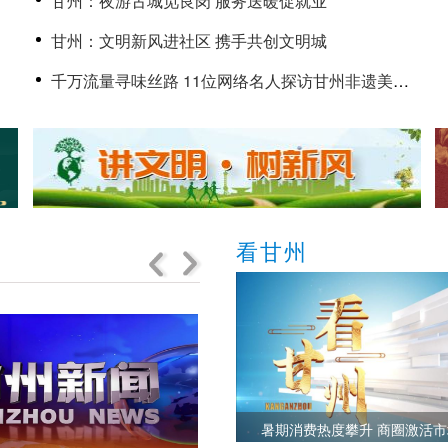
甘州：夜游古城觅良岗 服务送暖促就业
甘州：文明新风进社区 携手共创文明城
千万流量寻味丝路 11位网络名人探访甘州非遗美食
的传承与创新
看甘州
暑期消费热度攀升 商圈激活