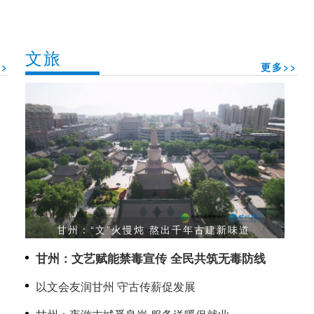
文旅
>
更多>>
甘州：“文”火慢炖 熬出千年古建新味道
甘州：文艺赋能禁毒宣传 全民共筑无毒防线
以文会友润甘州 守古传薪促发展