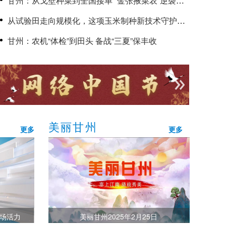
甘州：从戈壁种菜到全国接单 “金张掖菜农”逆袭致
富路
从试验田走向规模化，这项玉米制种新技术守护国
家粮食安全
甘州：农机“体检”到田头 备战“三夏”保丰收
美丽甘州
更多
更多
市场活力
美丽甘州2025年2月25日