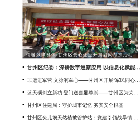
情暖残障群体 甘州区爱心企业开展慰问帮扶活动
甘州区纪委：深耕数字巡察应用 以信息化赋能
治监督提质增效
非遗进军营 文脉润军心——甘州区开展“军民同心筑
双拥·共传文脉守山河”文化拥军活动
蓝天砺剑立新功 登门送喜显尊崇——甘州区为荣立
二等功军人家庭送喜报
甘州区住建局：守护城市记忆 夯实安全根基
甘州区兔儿坝天然植被管护站：党建引领战旱情 志
愿护绿显担当