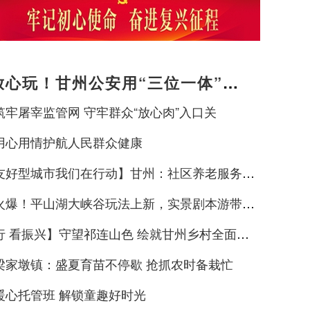
放心玩！甘州公安用“三位一体”警
旅途暖意
筑牢屠宰监管网 守牢群众“放心肉”入口关
用心用情护航人民群众健康
友好型城市我们在行动】甘州：社区养老服务阵
福“夕阳红”
火爆！平山湖大峡谷玩法上新，实景剧本游带火
谷热”
行 看振兴】守望祁连山色 绘就甘州乡村全面振
景
梁家墩镇：盛夏育苗不停歇 抢抓农时备栽忙
暖心托管班 解锁童趣好时光