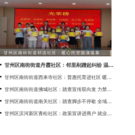
甘州区南街街道祁连社区：暖心托管圆满落幕 快
乐成长不负盛夏
甘州区南街街道丹霞社区：邻里剐蹭起纠纷 温情
调解化干戈
甘州区南街街道西来寺社区：普惠托育进社区 暖心
守护伴成长
甘州区南街街道佛城社区：踏查宣传双向发 力禁种
铲毒守护净土
甘州区南街街道南关社区：踏查脚步不停歇 全域无
毒守净土
甘州区滨河新区青松社区：政策宣讲进商户 就业服
务暖人心