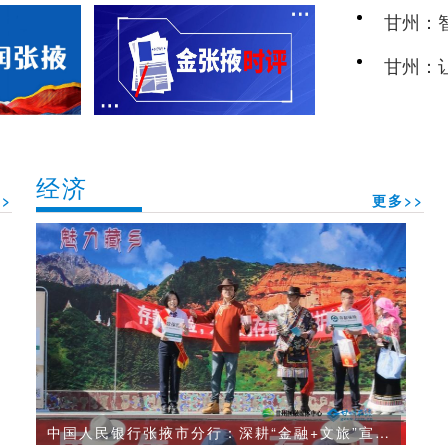
甘州：
民新图
甘州：
经济
>
更多>>
中国人民银行张掖市分行：深耕“金融+文旅”宣传