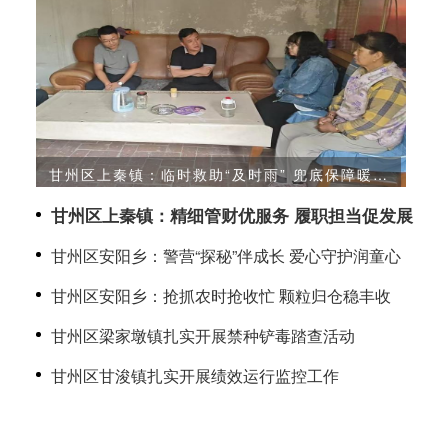
甘州区上秦镇：临时救助“及时雨” 兜底保障暖民
心
政
甘州区上秦镇：精细管财优服务 履职担当促发展
甘州区安阳乡：警营“探秘”伴成长 爱心守护润童心
甘州区安阳乡：抢抓农时抢收忙 颗粒归仓稳丰收
甘州区梁家墩镇扎实开展禁种铲毒踏查活动
甘州区甘浚镇扎实开展绩效运行监控工作