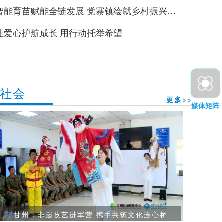
智能育苗赋能全链发展 党寨镇绘就乡村振兴富
景
让爱心护航成长 用行动托举希望
社会
更多>>
媒体矩阵
甘州：非遗技艺进军营 携手共筑文化连心桥