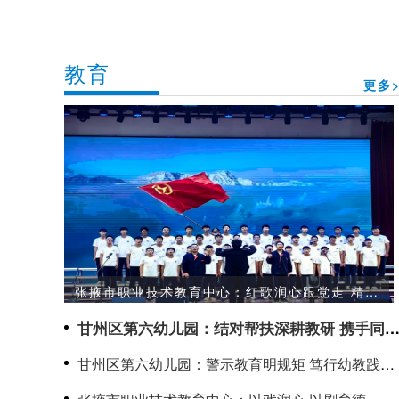
教育
更多>
张掖市职业技术教育中心：红歌润心跟党走 精技
笃行向未来
甘州区第六幼儿园：结对帮扶深耕教研 携手同行
聚力成长
甘州区第六幼儿园：警示教育明规矩 笃行幼教践初
心