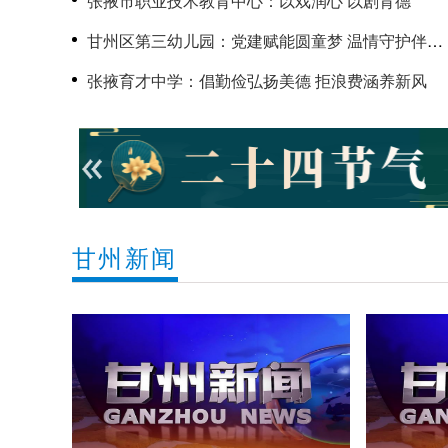
张掖市职业技术教育中心：以戏润心 以剧育德
甘州区第三幼儿园：党建赋能圆童梦 温情守护伴成
长
张掖育才中学：倡勤俭弘扬美德 拒浪费涵养新风
甘州新闻