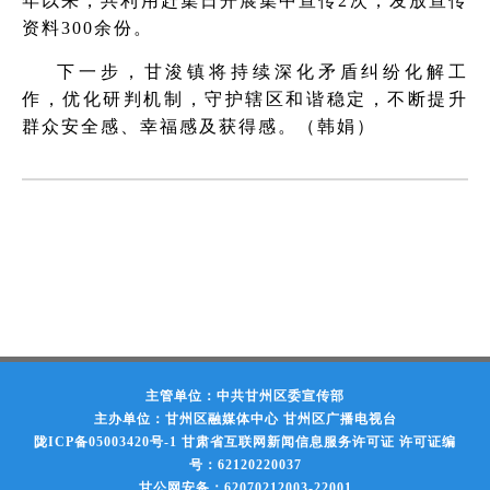
年以来，共利用赶集日开展集中宣传2次，发放宣传
资料300余份。
下一步，甘浚镇将持续深化矛盾纠纷化解工
作，优化研判机制，守护辖区和谐稳定，不断提升
群众安全感、幸福感及获得感。（韩娟）
主管单位：中共甘州区委宣传部
主办单位：甘州区融媒体中心 甘州区广播电视台
陇ICP备05003420号-1
甘肃省互联网新闻信息服务许可证 许可证编
号：62120220037
甘公网安备：62070212003-22001