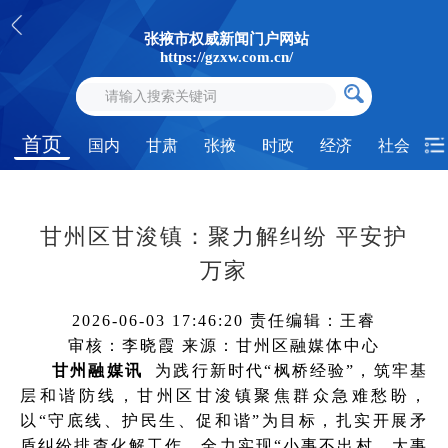
张掖市权威新闻门户网站
https://gzxw.com.cn/
首页
国内
甘肃
张掖
时政
经济
社会
甘州区甘浚镇：聚力解纠纷 平安护
万家
2026-06-03 17:46:20
责任编辑：王睿
审核：李晓霞
来源：甘州区融媒体中心
甘州融媒讯
为践行新时代“枫桥经验”，筑牢基
层和谐防线，甘州区甘浚镇聚焦群众急难愁盼，
以“守底线、护民生、促和谐”为目标，扎实开展矛
盾纠纷排查化解工作，全力实现“小事不出村、大事