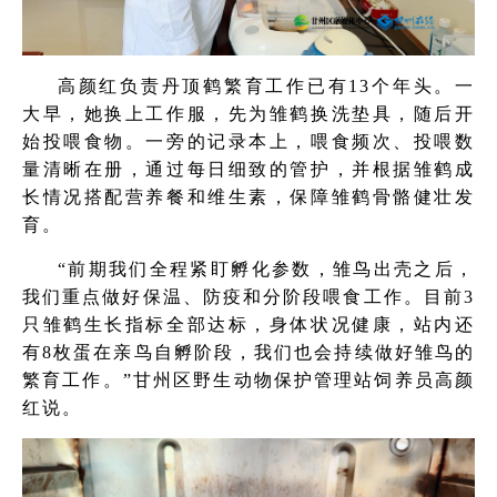
高颜红负责丹顶鹤繁育工作已有13个年头。一
大早，她换上工作服，先为雏鹤换洗垫具，随后开
始投喂食物。一旁的记录本上，喂食频次、投喂数
量清晰在册，通过每日细致的管护，并根据雏鹤成
长情况搭配营养餐和维生素，保障雏鹤骨骼健壮发
育。
“前期我们全程紧盯孵化参数，雏鸟出壳之后，
我们重点做好保温、防疫和分阶段喂食工作。目前3
只雏鹤生长指标全部达标，身体状况健康，站内还
有8枚蛋在亲鸟自孵阶段，我们也会持续做好雏鸟的
繁育工作。”甘州区野生动物保护管理站饲养员高颜
红说。