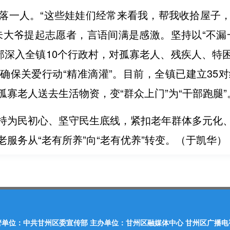
落一人。“这些娃娃们经常来看我，帮我收拾屋子
朱大爷提起志愿者，言语间满是感激。坚持以“不漏
干部深入全镇10个行政村，对孤寡老人、残疾人、特
确保关爱行动“精准滴灌”。目前，全镇已建立35对
寡老人送去生活物资，变“群众上门”为“干部跑腿”
持为民初心、坚守民生底线，紧扣老年群体多元化
服务从“老有所养”向“老有优养”转变。（于凯华）
管单位：中共甘州区委宣传部 主办单位：甘州区融媒体中心 甘州区广播电