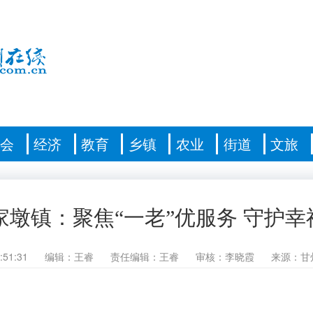
社会
经济
教育
乡镇
农业
街道
文旅
墩镇：聚焦“一老”优服务 守护幸
:51:31
编辑：王睿
责任编辑：王睿
审核：李晓霞
来源：甘