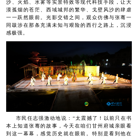
沙、火焰、水雾等实景特效等现代科技手段，让大
漠孤烟的苍茫、西域城邦的繁华、戈壁风沙的肆虐
一一跃然眼前。光影交错之间，观众仿佛与张骞一
同跋涉在那条充满未知与艰险的西行之路上，沉浸
感极强。
市民任志强激动地说：“太震撼了！以前只在书
本上知道张骞的故事，今天在咱们甘州府城亲眼看
到这一幕幕，感觉历史就在眼前。特别是看到他在