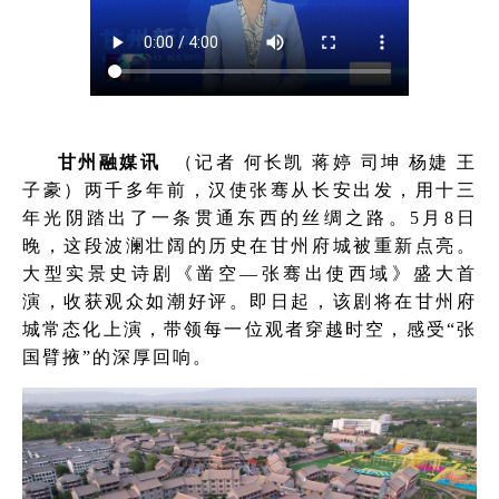
甘州融媒讯
（记者 何长凯 蒋婷 司坤 杨婕 王
子豪）两千多年前，汉使张骞从长安出发，用十三
年光阴踏出了一条贯通东西的丝绸之路。5月8日
晚，这段波澜壮阔的历史在甘州府城被重新点亮。
大型实景史诗剧《凿空—张骞出使西域》盛大首
演，收获观众如潮好评。即日起，该剧将在甘州府
城常态化上演，带领每一位观者穿越时空，感受“张
国臂掖”的深厚回响。