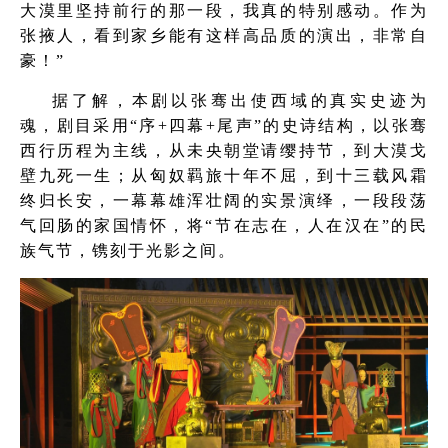
大漠里坚持前行的那一段，我真的特别感动。作为
张掖人，看到家乡能有这样高品质的演出，非常自
豪！”
据了解，本剧以张骞出使西域的真实史迹为
魂，剧目采用“序+四幕+尾声”的史诗结构，以张骞
西行历程为主线，从未央朝堂请缨持节，到大漠戈
壁九死一生；从匈奴羁旅十年不屈，到十三载风霜
终归长安，一幕幕雄浑壮阔的实景演绎，一段段荡
气回肠的家国情怀，将“节在志在，人在汉在”的民
族气节，镌刻于光影之间。