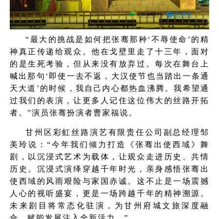
“最大的挑战是如何把张骞那种‘不辱使命’的精
神真正传递给观众。他在戈壁里走了十三年，面对
的是生死考验，但从来没有放弃过。每次在舞台上
喊出那句‘即使一去不返，大汉使节也当踏出一条通
天大道’的时候，我自己内心都热血沸腾。我希望通
过我们的表演，让更多人记住这位伟大的丝路开拓
者。”
演员张骞扮演者曹家福说。
甘州区彩虹丝路演艺有限责任公司副总经理邹
美玲说：“今年我们倾力打造《张骞出使西域》舞
剧，以沉浸式艺术为载体，让观众走进历史、共情
历史。沉浸式演绎穿越千年时光，亲身感悟张骞出
使西域的风雨艰险与家国赤诚。这不止是一场震撼
人心的视听盛宴，更是一场跨越千年的精神溯源。
未来剧目将常态化驻演，为甘州府城文旅深度融
合、赋能发展注入全新活力。”