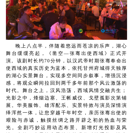
晚上八点半，伴随着悠远而苍凉的乐声，湖心
舞台缓缓亮起，《凿空—张骞出使西域》正式开
演。该剧时长约70分钟，以汉武帝时期张骞奉命出
使西域的真实历史为蓝本，依托甘州府城得天独厚
的湖心实景舞台，实现多空间同步叙事，增强沉浸
感，将观众瞬间拉回到两千多年前那个风云激荡的
时代。舞台之上，汉风浩荡，西域风情交融共生；
光影之中，烽烟边塞、王帐威仪、戈壁孤影次第铺
展。华美服饰、雄浑配乐、实景特效与演员深情演
绎浑然一体，让您穿越千年时空，亲历张骞出使的
艰险与赤诚，触摸丝绸之路开辟之初的热血与荣
光。全剧巧妙运用动态布景、新增灯光投影及风