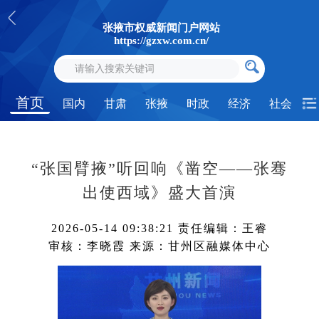
张掖市权威新闻门户网站
https://gzxw.com.cn/
首页
国内
甘肃
张掖
时政
经济
社会
“张国臂掖”听回响《凿空——张骞
出使西域》盛大首演
2026-05-14 09:38:21
责任编辑：王睿
审核：李晓霞
来源：甘州区融媒体中心