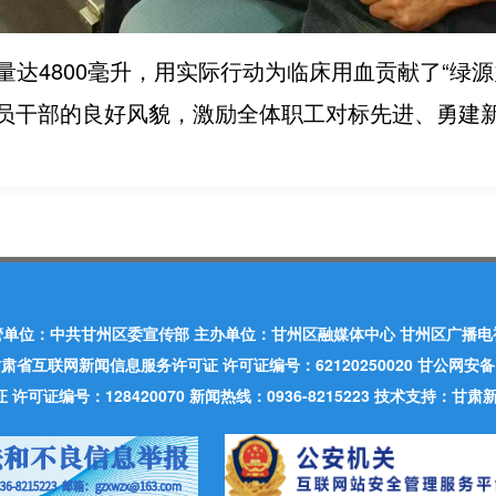
达4800毫升，用实际行动为临床用血贡献了“绿
员干部的良好风貌，激励全体职工对标先进、勇建
管单位：中共甘州区委宣传部 主办单位：甘州区融媒体中心 甘州区广播电
肃省互联网新闻信息服务许可证 许可证编号：62120250020 甘公网安备：620
可证编号：128420070 新闻热线：0936-8215223 技术支持：