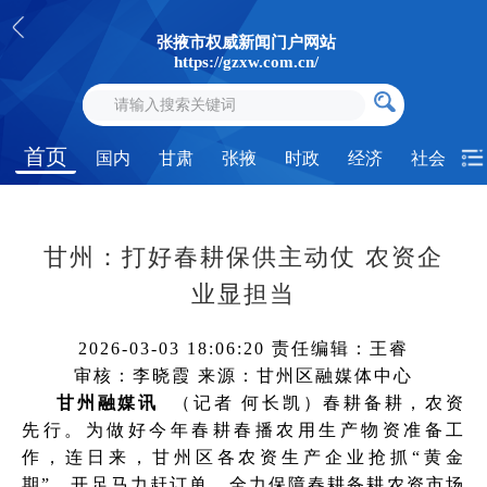
张掖市权威新闻门户网站
https://gzxw.com.cn/
首页
国内
甘肃
张掖
时政
经济
社会
甘州：打好春耕保供主动仗 农资企
业显担当
2026-03-03 18:06:20
责任编辑：王睿
审核：李晓霞
来源：甘州区融媒体中心
甘州融媒讯
（记者 何长凯）春耕备耕，农资
先行。为做好今年春耕春播农用生产物资准备工
作，连日来，甘州区各农资生产企业抢抓“黄金
期”，开足马力赶订单，全力保障春耕备耕农资市场