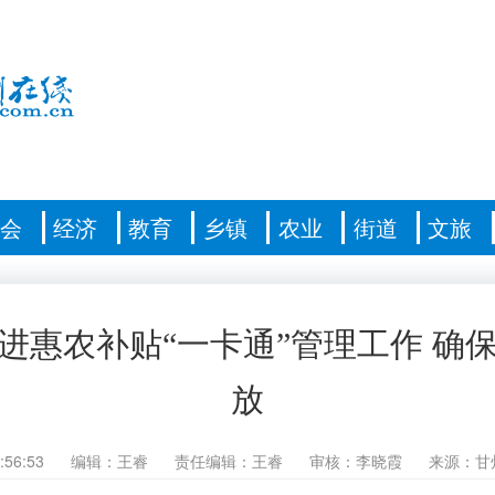
社会
经济
教育
乡镇
农业
街道
文旅
进惠农补贴“一卡通”管理工作 确
放
:56:53
编辑：王睿
责任编辑：王睿
审核：李晓霞
来源：甘