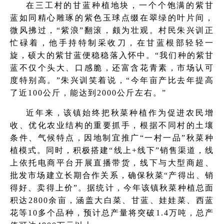
在三工村的甘蓝种植地块，一个个饱满的紫甘
蓝如同精心雕琢的紫色玉球点缀在翠绿的叶片间，
微风拂过，“紫浪”翻滚，颇为壮观。村民朱兴训正
忙碌着，他手持特制采收刀，在甘蓝根部轻轻一
旋，硕大的紫甘蓝便稳稳落入怀中。“我们种的紫甘
蓝不仅个头大、口感脆，还富含花青素，市场认可
度特别高。”朱兴训笑着说，“今年亩产比去年提高
了近100公斤，能达到2000公斤左右。”
近年来，该镇始终把秋菜种植作为促进农民增
收、优化农业结构的重要抓手，根据不同村的土壤
条件、气候特点，因地制宜推广“一村一品”秋菜种
植模式。同时，积极搭建“线上+线下”销售渠道，线
上依托电商平台开展直播带货，线下与大型商超、
批发市场建立长期合作关系，确保秋菜“产得出、销
得好、卖得上价”。据统计，今年该镇秋菜种植总面
积达2800余亩，涵盖大白菜、甘蓝、娃娃菜、西蓝
花等10多个品种，预计总产量将突破1.4万吨，总产