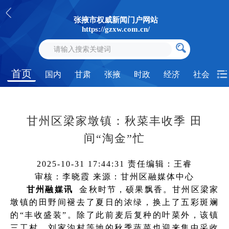
张掖市权威新闻门户网站
https://gzxw.com.cn/
首页
国内
甘肃
张掖
时政
经济
社会
甘州区梁家墩镇：秋菜丰收季 田
间“淘金”忙
2025-10-31 17:44:31
责任编辑：王睿
审核：李晓霞
来源：甘州区融媒体中心
甘州融媒讯
金秋时节，硕果飘香。甘州区梁家
墩镇的田野间褪去了夏日的浓绿，换上了五彩斑斓
的“丰收盛装”。除了此前麦后复种的叶菜外，该镇
三工村、刘家沟村等地的秋季蔬菜也迎来集中采收