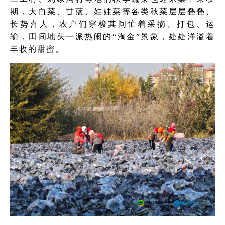
期，大白菜、甘蓝、娃娃菜等各类秋菜层层叠叠、
长势喜人，农户们穿梭其间忙着采摘、打包、运
输，田间地头一派热闹的“淘金”景象，处处洋溢着
丰收的甜蜜。