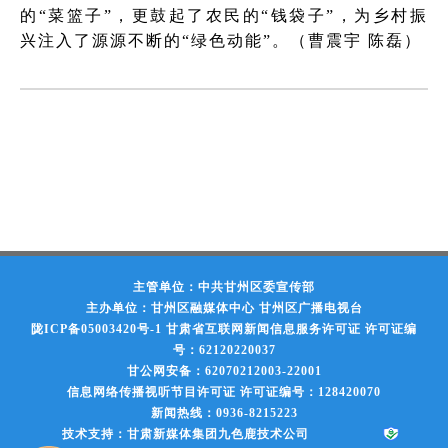
的“菜篮子”，更鼓起了农民的“钱袋子”，为乡村振
兴注入了源源不断的“绿色动能”。（曹震宇 陈磊）
主管单位：中共甘州区委宣传部
主办单位：甘州区融媒体中心 甘州区广播电视台
陇ICP备05003420号-1
甘肃省互联网新闻信息服务许可证 许可证编
号：62120220037
甘公网安备：62070212003-22001
信息网络传播视听节目许可证 许可证编号：128420070
新闻热线：0936-8215223
技术支持：甘肃新媒体集团九色鹿技术公司