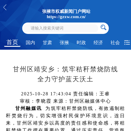
张掖市权威新闻门户网站
https://gzxw.com.cn/
首页
国内
甘肃
张掖
时政
经济
社会
甘州区靖安乡：筑牢秸秆禁烧防线
全力守护蓝天沃土
2025-10-28 17:43:04
责任编辑：王睿
审核：李晓霞
来源：甘州区融媒体中心
甘州融媒讯
为筑牢秸秆禁烧防线，有效遏制秸
秆焚烧行为，切实增强村民保护环境意识，连日
来，甘州区靖安乡以高度的责任感和使命感，将秸
秆禁烧工作摆在重要位置，通过压实责任、营造氛