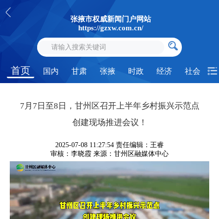
张掖市权威新闻门户网站
https://gzxw.com.cn/
首页
国内
甘肃
张掖
时政
经济
社会
7月7日至8日，甘州区召开上半年乡村振兴示范点
创建现场推进会议！
2025-07-08 11:27:54
责任编辑：王睿
审核：李晓霞
来源：甘州区融媒体中心